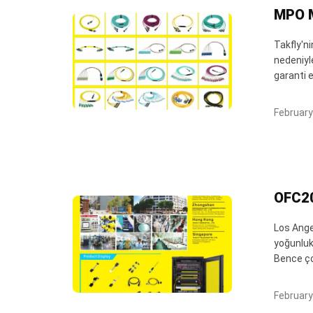
MPO M
Takfly'n
nedeniyl
garanti ed
February
OFC20
Los Ange
yoğunluk
Bence çok
February