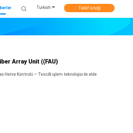
Turkish
berler
Teklif isteği
ber Array Unit ((FAU)
Hatve Kontrolü — Tescilli işlem teknolojisi ile elde