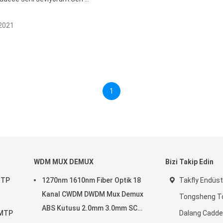
2021
1
WDM MUX DEMUX
Bizi Takip Edin
MTP
1270nm 1610nm Fiber Optik 18
Takfly Endüstr
Kanal CWDM DWDM Mux Demux
Tongsheng To
ABS Kutusu 2.0mm 3.0mm SC
 MTP
Dalang Cadde
APC