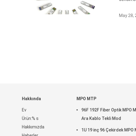
May 28, 
Hakkında
MPO MTP
Ev
96F 192F Fiber Optik MPO 
Ürün:% s
Ara Kablo Tekli Mod
Hakkımızda
1U 19 inç 96 Çekirdek MPO
Haberler