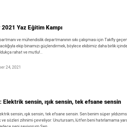
y 2021 Yaz Eğitim Kampı
partmanı ve mühendislik departmanının sıkı çalışması için Takfly geçen
cılığıyla ekip binamızı güçlendirmek, böylece ekibimiz daha birlik içinde
ldukça rahat ve mutlu!...
er 24, 2021
: Elektrik sensin, ışık sensin, tek efsane sensin
lektrik sensin, ışık sensin, tek efsane sensin. Sen benim süper yıldızımsın
ve sözleri zihnimi çevreliyor: Unutursam, lütfen beni hatırlamama yardı
adece seni seviyorum.Sen ...