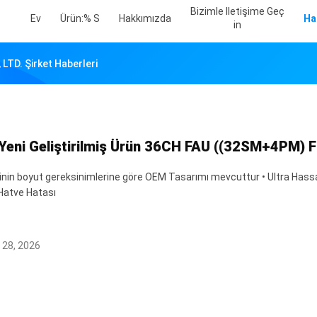
Bizimle Iletişime Geç
Ev
Ürün:% S
Hakkımızda
Ha
In
TD. Şirket Haberleri
Yeni Geliştirilmiş Ürün 36CH FAU ((32SM+4PM) Fi
inin boyut gereksinimlerine göre OEM Tasarımı mevcuttur • Ultra Hassas 
 Hatve Hatası
 28, 2026