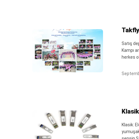
Takfl
Satış de
Kampı ara
herkes o
Septemb
Klasik
Klasik: E
yumuşak 
sensin.S