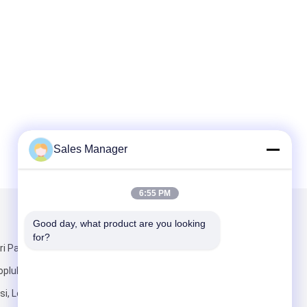
Sales Manager
6:55 PM
Mail Gönder
Good day, what product are you looking 
for?
i Parkı,
pluluğu,
si, Longhua