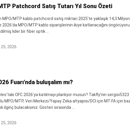
TP Patchcord Satış Tutarı Yıl Sonu Özeti
in MPO/MTP kablo patchcord satış miktarı 2025'te yaklaşık 14,3 Milyon U
e 2026'da MPO/MTP kablo siparişlerinin ikiye katlanacağını öngörüyoruz.
ilmiş lider bir fiber optik ...
 25, 2026
26 Fuarı'nda buluşalım mı?
les'taki OFC 2026'ya katılmayı planlıyor musun? Takfly'nin sergisi532
lu MPO/MTP, Veri Merkezi/Yapay Zeka altyapısı/DCI için MT-FA için bazı
 ilginç bulacaksınız. Gösteri sırasında ...
 25, 2026