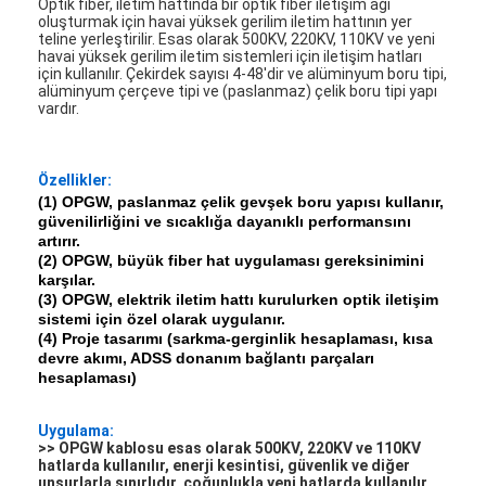
Optik fiber, iletim hattında bir optik fiber iletişim ağı
oluşturmak için havai yüksek gerilim iletim hattının yer
teline yerleştirilir. Esas olarak 500KV, 220KV, 110KV ve yeni
havai yüksek gerilim iletim sistemleri için iletişim hatları
için kullanılır. Çekirdek sayısı 4-48'dir ve alüminyum boru tipi,
alüminyum çerçeve tipi ve (paslanmaz) çelik boru tipi yapı
vardır.
Özellikler:
(1) OPGW, paslanmaz çelik gevşek boru yapısı kullanır,
güvenilirliğini ve sıcaklığa dayanıklı performansını
artırır.
(2) OPGW, büyük fiber hat uygulaması gereksinimini
karşılar.
(3) OPGW, elektrik iletim hattı kurulurken optik iletişim
sistemi için özel olarak uygulanır.
(4) Proje tasarımı (sarkma-gerginlik hesaplaması, kısa
devre akımı, ADSS donanım bağlantı parçaları
hesaplaması)
Uygulama:
>> OPGW kablosu esas olarak 500KV, 220KV ve 110KV
hatlarda kullanılır, enerji kesintisi, güvenlik ve diğer
unsurlarla sınırlıdır, çoğunlukla yeni hatlarda kullanılır.