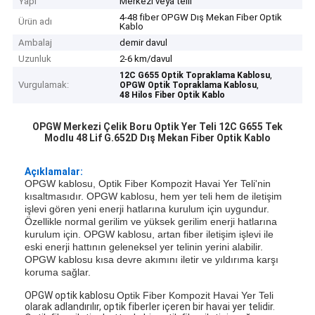
Yapı
Merkezi veya telli
4-48 fiber OPGW Dış Mekan Fiber Optik
Ürün adı
Kablo
Ambalaj
demir davul
Uzunluk
2-6 km/davul
,
12C G655 Optik Topraklama Kablosu
Vurgulamak:
,
OPGW Optik Topraklama Kablosu
48 Hilos Fiber Optik Kablo
OPGW Merkezi Çelik Boru Optik Yer Teli 12C G655 Tek
Modlu 48 Lif G.652D Dış Mekan Fiber Optik Kablo
Açıklamalar:
OPGW kablosu, Optik Fiber Kompozit Havai Yer Teli'nin
kısaltmasıdır. OPGW kablosu, hem yer teli hem de iletişim
işlevi gören yeni enerji hatlarına kurulum için uygundur.
Özellikle normal gerilim ve yüksek gerilim enerji hatlarına
kurulum için. OPGW kablosu, artan fiber iletişim işlevi ile
eski enerji hattının geleneksel yer telinin yerini alabilir.
OPGW kablosu kısa devre akımını iletir ve yıldırıma karşı
koruma sağlar.
OPGW optik kablosu
Optik Fiber Kompozit Havai Yer Teli
olarak adlandırılır, optik fiberler içeren bir havai yer telidir.