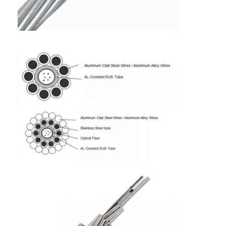
Fiber Optik Patchcord
Fiber optik pigtail
fiber optik adaptör
fiber optik konektör
fiber optik zayıflatıcı
Fiber Optik Sonlandırma Kutusu
Fiber optik patch panel
Optik Alıcı-Verici Modülü
Fiber Optik Medya Dönüştürücü
Ethernet Fiber Anahtarı