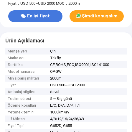
Fiyat：USD 500~USD 2000
MOQ：2000m
En iyi fiyat
Şimdi konuşalım.
Ürün Açıklaması
Menşe yeri
Çin
Marka adı
Takfly
Sertifika
CE,ROHS,FCC,ISO9001,ISO141000
Model numarası
OPGW
Min sipariş miktarı
2000m
Fiyat
USD 500~USD 2000
Ambalaj bilgileri
davul
Teslim süresi
5 ~ 8 iş günü
Ödeme koşulları
L/C, D/A, D/P, T/T
Yetenek temini
1000km/ay
Lif Miktarı
4/8/12/16/24/36/48
Elyaf Tipi
G652D, G655