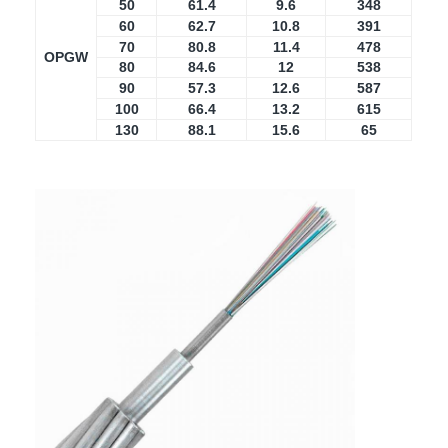
50
61.4
9.6
348
Fabrika turu
60
62.7
10.8
391
70
80.8
11.4
478
OPGW
Kalite kontrol
80
84.6
12
538
90
57.3
12.6
587
Bizimle iletişime geçin
100
66.4
13.2
615
130
88.1
15.6
65
Haberler
Şimdi konuşalım.
MPO MTP
WDM MUX DEMUX
Fiber Optik PLC Bölücü
Fiber optik kablo