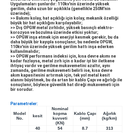
Uygulamaları şunlardır: 110kv'nin üzerinde yüksek
gerilim, daha uzun bir açıklıkla (genellikle 250M'nin
üzerinde);
>> Bakımı kolay, hat açıklığı için kolay, mekanik özelliği
büyük bir hat açıklığını karşılayabilir;
>> Dış OPGW metal zırhlıdır, yüksek basınçlı elektro-
korozyon ve bozulma üzerinde etkisi yoktur;
>> OPGW inşa etmek için enerjiyi kesmek gerekir, bu da
daha büyük bir kayıpla sonuçlanır, bu nedenle OPGW,
110kv'nin üzerinde yüksek gerilim hattı inşa ederken
kullanılmalıdır;
>> OPGW performans indeksi için, kısa devre akımı ne
kadar fazlaysa, metal zırh için o kadar iyi bir iletkene
ihtiyaç vardır ve gerilme mukavemetini azaltır, aynı
zamanda, gerilme mukavemeti belirli ise, kısa devre
akım kapasitesini artırmak için, tek yol metal kesit
alanını büyütmek, bu da artan bir kablo Çapı ve ağırlığı ile
sonuçlanır, böylece güvenlik hat direği mukavemeti için
bir sorudur.
Ev
Parametreler:
Nominal
Ürün:% s
Model
kopma
Kablo Çapı
Ağırlık
kesit
No.
kuvveti
(mm)
(kg/km)
(KN)
Hakkımızda
40
54
8.7
313