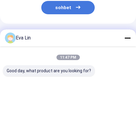
sohbet
Önerilen Ürünler
Eva Lin
11:47 PM
Good day, what product are you looking for?
Zırhlı Fiber Patch
48 çekirdekli LC-LC
20D/15D bükm
Kablo | Paslanmaz
önceden
yarıçaplı LSZ
Çelik Boru ve Kevlar
sonlandırılmış
kablosu 2-144
Takviyeli | FTTH,
Breakout Patch
çekirdek mini 
Veri Merkezi ve
Kablosu
kablolar
En iyi fiyat
En iyi fiyat
En iyi fiy
Endüstriyel Ağlar
için Bükülmeye
Duyarsız