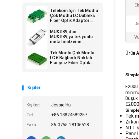
Ek
Telekom İçin Tek Modlu
Çok Modlu LC Dubleks
Fiber Optik Adaptör
De
Flanşsız
MU&#39;dan
MU&#39;ya tek yönlü
Vu
metal malzeme
bağlantısı fiber optik
adaptör
Tek Modlu Çok Modlu
Ürün A
LC 6 Bağlantı Noktalı
Flanşsız Fiber Optik
Adaptör
Simpl
E2000 
Kişiler
minimum
Düşük e
E2000 
Kişiler:
Jessie Hu
Simpl
Tel:
+86 18824589257
Tek m
Zirkon
Faks:
86-0755-28106528
NTT s
Panel 