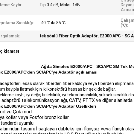
Çiftle
leme Kaybı:
Tip 0.4 dB, Maks. 1dB
Dayanık
Zamanl
Çalışm
polama Sıcaklığı:
-40 ℃ ila 85 ℃
(℃):
rgulamak:
tek yönlü Fiber Optik Adaptör
,
E2000 APC - SC 
çıklaması
Ağda Simplex E2000/APC - SC/APC SM Tek Mo
ex E2000/APC'den SC/APC'ye
Adaptör açıklaması
adaptörleri, esas olarak fiberden fiber kabloya veya fiberden ekipmana 
 kayıpla iletmek için iki konektörü hassas bir şekilde bağlar.
kleme kaybı, iyi değiştirilebilirlik, iyi tekrarlanabilirlik, yüksek sıcaklık d
adaptörü telekomünikasyon ağı, CATV, FTTX ve diğer alanlarda ya
ex E2000/APC'den SC/APC'ye
Adaptör Özellikleri
od ve Çok mod
ya kollar veya Fosfor bronz kollar
tandardı uyumlu
alanından tasarruf sağlayan dubleks için flanşsız veya flanşlı ol