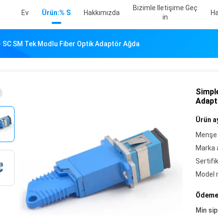
Bizimle Iletişime Geç
Ev
Ürün:% S
Hakkımızda
Ha
In
- SC SM Tek Modlu Fiber Optik Adaptör Ağda
Simpl
Adapt
Ürün ay
Menşe 
Marka a
Sertifi
Model 
Ödeme 
Min sip