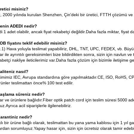
Üretici misiniz?
t, 2000 yılında kurulan Shenzhen, Çin'deki bir üretici, FTTH çözümü ve
senin ADEDI nedir?
i 1 adet olabilir, ancak fiyat rekabetçi değildir.Daha fazla miktar, fiyat d
OB fiyatını teklif edebilir misiniz?
t.1) Hava yoluyla teslimat yapabiliriz, DHL, TNT, UPC, FEDEX, vb. Büyük
ar ile ayrıntılı gereksinimleri bize bildirdikten sonra, sizin için navlun ve tes
betçi nakliye ileticilerimiz var.Daha fazla çözüm için bizimle iletişime
Kaliteniz nasıl?
timimiz IEC, Avrupa standardına göre yapılmaktadır.CE, ISO, RoHS, CPR
ünler teslimattan önce% 100 test edilir.
Başlama süreniz nedir?
ar ve ürünlere bağlıdır.Fiber optik patch cord için teslim süresi 5000 ade
uz.Ayrıca acil siparişlerle ilgilenebiliriz.
Garantiniz nedir?
klı bir ürüne bağlı olarak, teslimattan bu yana yama kablosu için 1 yıl 
rdan sorumluyuz.Yapay hasar için, sizin için ücretsiz olarak tamir edebil