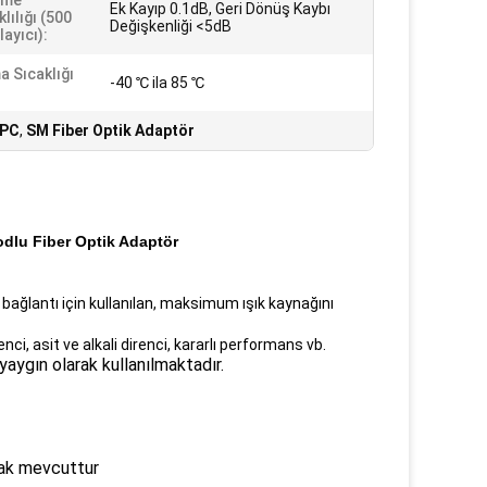
şme
Ek Kayıp 0.1dB, Geri Dönüş Kaybı
lılığı (500
Değişkenliği <5dB
ayıcı):
a Sıcaklığı
-40 ℃ ila 85 ℃
APC
,
SM Fiber Optik Adaptör
dlu Fiber Optik Adaptör
bağlantı için kullanılan, maksimum ışık kaynağını
irenci, asit ve alkali direnci, kararlı performans vb.
ygın olarak kullanılmaktadır.
arak mevcuttur