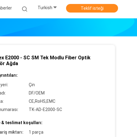
Turkish
berler
Teklif isteği
ex E2000 - SC SM Tek Modlu Fiber Optik
ör Ağda
rıntıları:
yeri:
Çin
dı:
DF/OEM
ka:
CE,RoHS,EMC
numarası:
TK-AD-E2000-SC
& teslimat koşulları:
ariş miktarı:
1 parça