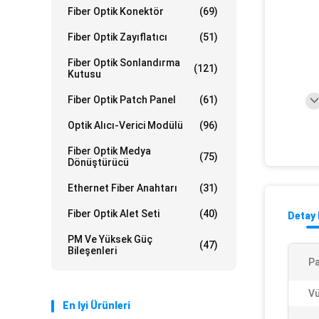
Fiber Optik Konektör
(69)
Fiber Optik Zayıflatıcı
(51)
Fiber Optik Sonlandırma
(121)
Kutusu
Fiber Optik Patch Panel
(61)
Optik Alıcı-Verici Modülü
(96)
Fiber Optik Medya
(75)
Dönüştürücü
Ethernet Fiber Anahtarı
(31)
Fiber Optik Alet Seti
(40)
Detay 
PM Ve Yüksek Güç
(47)
Bileşenleri
Pa
Vü
En Iyi Ürünleri