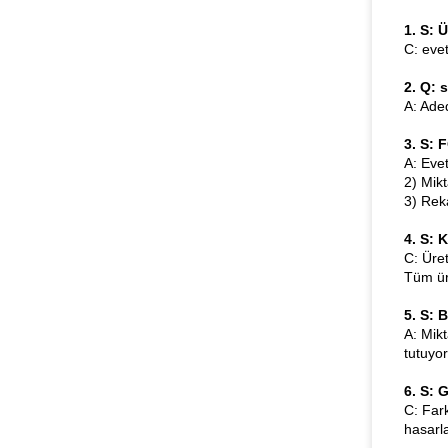
1. S: 
C: eve
2. Q: 
A: Aded
3. S: F
A: Eve
2) Mikt
3) Reka
4. S: 
C: Üre
Tüm ür
5. S: 
A: Mikt
tutuyor
6. S: 
C: Far
hasarla