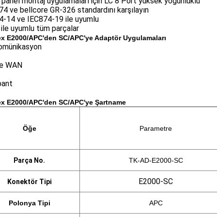
panel montaj uygulamaları için LC 8 Port yüksek yoğunluklu
4 ve bellcore GR-326 standardını karşılayın
4-14 ve IEC874-19 ile uyumlu
ile uyumlu tüm parçalar
ex E2000/APC'den SC/APC'ye
Adaptör Uygulamaları
omünikasyon
ve WAN
bant
ex E2000/APC'den SC/APC'ye
Şartname
Öğe
Parametre
Parça No.
TK-AD-E2000-SC
E2000-SC
Konektör Tipi
Polonya Tipi
APC