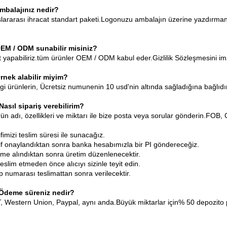
Ambalajınız nedir?
slararası ihracat standart paketi.Logonuzu ambalajın üzerine yazdırmanı
.
OEM / ODM sunabilir misiniz?
 yapabiliriz.tüm ürünler OEM / ODM kabul eder.Gizlilik Sözleşmesini imz
Örnek alabilir miyim?
gi ürünlerin, Ücretsiz numunenin 10 usd'nin altında sağladığına bağlıdır
 Nasıl sipariş verebilirim?
ün adı, özellikleri ve miktarı ile bize posta veya sorular gönderin.FOB, 
ifimizi teslim süresi ile sunacağız.
lif onaylandıktan sonra banka hesabımızla bir PI göndereceğiz.
me alındıktan sonra üretim düzenlenecektir.
teslim etmeden önce alıcıyı sizinle teyit edin.
p numarası teslimattan sonra verilecektir.
 Ödeme süreniz nedir?
 T, Western Union, Paypal, aynı anda.Büyük miktarlar için% 50 depozito 