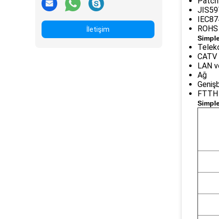
Patch 
JIS597
IEC87
ROHS 
İletişim
Simpl
Telek
CATV
LAN 
Ağ
Geniş
FTTH
Simpl