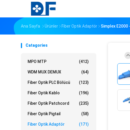
Ana Sayfa
Ürünler
Fiber Optik Adaptör
Simplex E2000 
Catagories
MPO MTP
(412)
WDM MUX DEMUX
(64)
Fiber Optik PLC Bölücü
(123)
Fiber Optik Kablo
(196)
Fiber Optik Patchcord
(235)
Fiber Optik Pigtail
(58)
Fiber Optik Adaptör
(171)