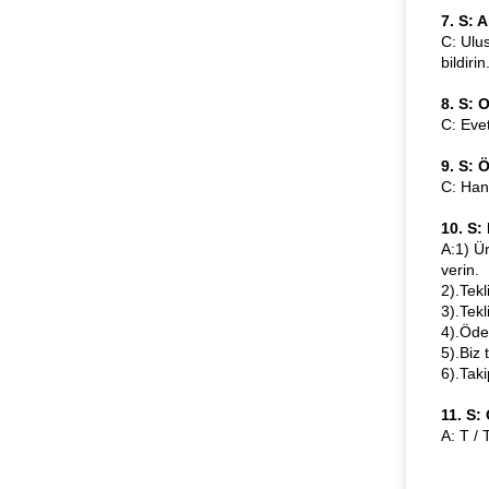
7. S: 
C: Ulu
bildirin
8. S: 
C: Evet
9. S: 
C: Han
10. S:
A:1) Ür
verin.
2).Tekl
3).Tek
4).Öde
5).Biz 
6).Taki
11. S:
A: T /