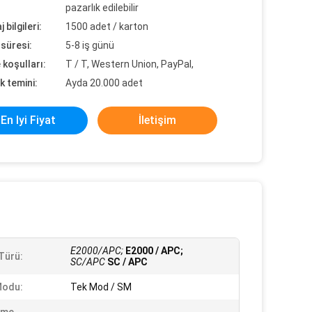
pazarlık edilebilir
 bilgileri:
1500 adet / karton
süresi:
5-8 iş günü
koşulları:
T / T, Western Union, PayPal,
k temini:
Ayda 20.000 adet
En Iyi Fiyat
İletişim
E2000/APC;
E2000 / APC;
Türü:
SC/APC
SC / APC
Modu:
Tek Mod / SM