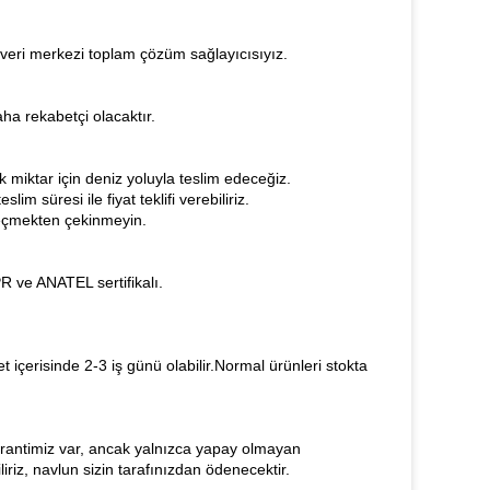
 veri merkezi toplam çözüm sağlayıcısıyız.
aha rekabetçi olacaktır.
 miktar için deniz yoluyla teslim edeceğiz.
lim süresi ile fiyat teklifi verebiliriz.
 geçmekten çekinmeyin.
 ve ANATEL sertifikalı.
t içerisinde 2-3 iş günü olabilir.Normal ürünleri stokta
garantimiz var, ancak yalnızca yapay olmayan
iriz, navlun sizin tarafınızdan ödenecektir.