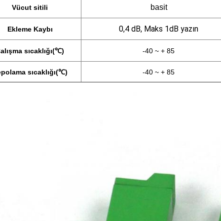
basit
Vücut sitili
0,4 dB, Maks 1dB yazın
Ekleme Kaybı
alışma sıcaklığı
(℃)
-40 ~ + 85
polama sıcaklığı
(℃)
-40 ~ + 85