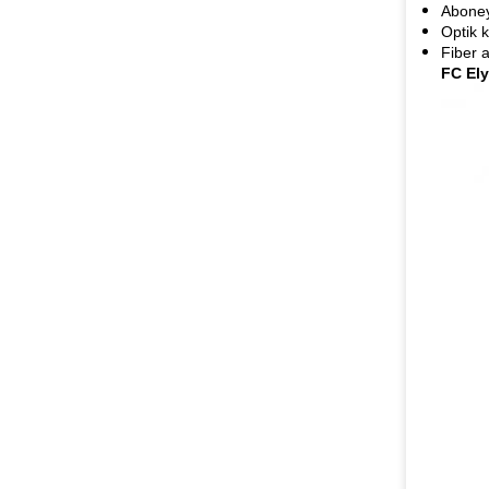
Aboney
Optik k
Fiber 
FC Ely