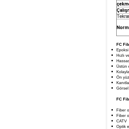
çek
Çalı
Tekrar 
Norm
FC Fib
Epoksi
Hızlı v
Hassas
Üstün 
Kolayla
Ön yüz
Kanıtla
Görsel 
FC Fib
Fiber o
Fiber o
CATV
Optik e