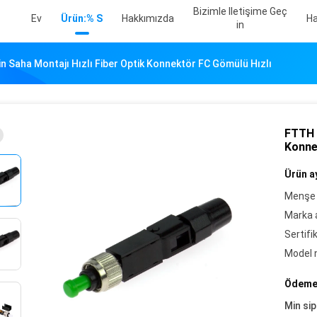
Bizimle Iletişime Geç
Ev
Ürün:% S
Hakkımızda
Ha
In
 Saha Montajı Hızlı Fiber Optik Konnektör FC Gömülü Hızlı
FTTH F
Konne
Ürün ay
Menşe 
Marka a
Sertifi
Model 
Ödeme 
Min sip