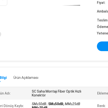
Fiyat:
Ambalaj
Teslim 
Ödeme 
Yetene
Bilgi
Ürün Açıklaması
SC Saha Montajı Fiber Optik Hızlı
ün Adı:
Ekleme
Konektör
SM≥50dB ;
SM≥50dB;
MM≥25dB
ri Dönüş Kaybı:
Renk:
MM≥25dB