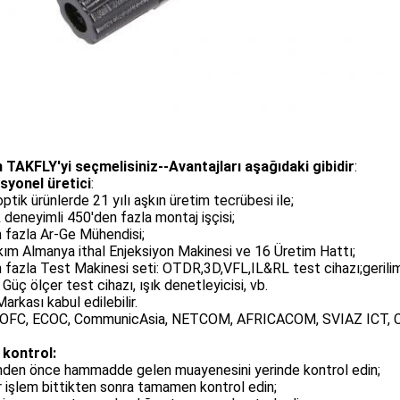
 TAKFLY'yi seçmelisiniz--Avantajları aşağıdaki gibidir
:
syonel üretici
:
optik ürünlerde 21 yılı aşkın üretim tecrübesi ile;
ık deneyimli 450'den fazla montaj işçisi;
 fazla Ar-Ge Mühendisi;
ım Almanya ithal Enjeksiyon Makinesi ve 16 Üretim Hattı;
 fazla Test Makinesi seti: OTDR,3D,VFL,IL&RL test cihazı;gerili
, Güç ölçer test cihazı, ışık denetleyicisi, vb.
rkası kabul edilebilir.
: OFC, ECOC, CommunicAsia, NETCOM, AFRICACOM, SVIAZ ICT, Com
 kontrol:
mden önce hammadde gelen muayenesini yerinde kontrol edin;
r işlem bittikten sonra tamamen kontrol edin;