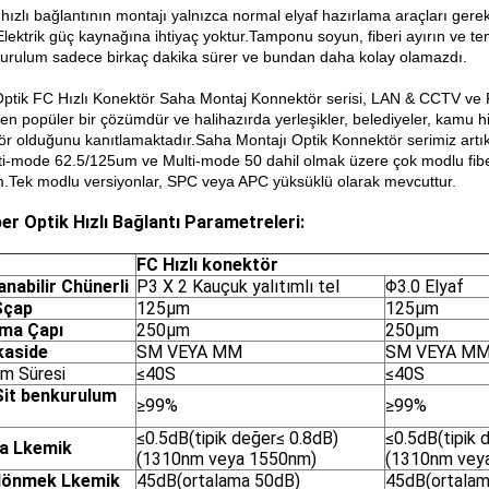
 hızlı bağlantının montajı yalnızca normal elyaf hazırlama araçları gerektir
Elektrik güç kaynağına ihtiyaç yoktur.Tamponu soyun, fiberi ayırın ve te
Kurulum sadece birkaç dakika sürer ve bundan daha kolay olamazdı.
Optik FC Hızlı Konektör Saha Montaj Konnektör serisi, LAN & CCTV ve F
ten popüler bir çözümdür ve halihazırda yerleşikler, belediyeler, kamu hiz
ör olduğunu kanıtlamaktadır.Saha Montajı Optik Konnektör serimiz ar
ti-mode 62.5/125um ve Multi-mode 50 dahil olmak üzere çok modlu fiber
.Tek modlu versiyonlar, SPC veya APC yüksüklü olarak mevcuttur.
ber Optik Hızlı Bağlantı Parametreleri:
FC Hızlı konektör
anabilir
C
hünerli
P3 X 2 Kauçuk yalıtımlı tel
Φ3.0 Elyaf
S
çap
125μm
125μm
ma Çapı
250μm
250μm
kaside
SM VEYA MM
SM VEYA M
um Süresi
≤40S
≤40S
S
it
ben
kurulum
≥99%
≥99%
≤0.5dB(tipik değer≤ 0.8dB)
≤0.5dB(tipik 
ma
L
kemik
(1310nm veya 1550nm)
(1310nm vey
 dönmek
L
kemik
45dB(ortalama 50dB)
45dB(ortalam