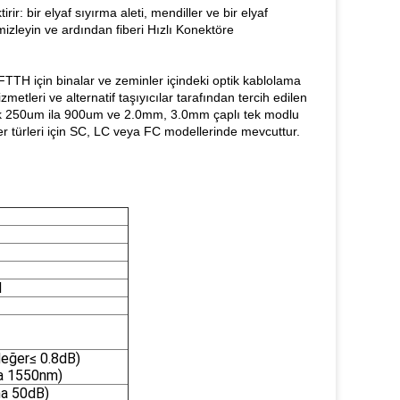
ir: bir elyaf sıyırma aleti, mendiller ve bir elyaf
mizleyin ve ardından fiberi Hızlı Konektöre
TTH için binalar ve zeminler içindeki optik kablolama
metleri ve alternatif taşıyıcılar tarafından tercih edilen
tık 250um ila 900um ve 2.0mm, 3.0mm çaplı tek modlu
 türleri için SC, LC veya FC modellerinde mevcuttur.
M
değer≤ 0.8dB)
a 1550nm)
a 50dB)