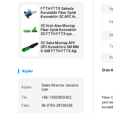
FTTH FTTX Sahada
U
Kurulabilir Fiber Optik
Konnektör SC APC Hızlı
Konnektör
Fi
SC Hızlı Alan Montajı
Fiber Optik Konnektör
SC FTTH FTTX için
G
Hızlı Konnektör
SC Saha Montajı APC
Te
UPC Konektörü SM MM
0.3dB FTTH FTTX Ağı
Vu
Ürün A
Kişiler
Sales Director Jessica
Kişiler:
Liao
Tel:
+86-13502850422
Fiber 
yeni b
Faks:
86-0755-28106528
kurabil