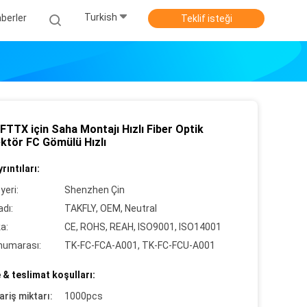
Turkish
berler
Teklif isteği
TTX için Saha Montajı Hızlı Fiber Optik
ktör FC Gömülü Hızlı
rıntıları:
yeri:
Shenzhen Çin
dı:
TAKFLY, OEM, Neutral
ka:
CE, ROHS, REAH, ISO9001, ISO14001
numarası:
TK-FC-FCA-A001, TK-FC-FCU-A001
& teslimat koşulları:
ariş miktarı:
1000pcs