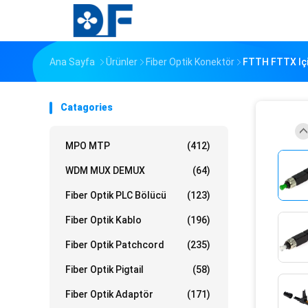
Ana Sayfa
Ürünler
Fiber Optik Konektör
FTTH FTTX Için
Catagories
MPO MTP
(412)
WDM MUX DEMUX
(64)
Fiber Optik PLC Bölücü
(123)
Fiber Optik Kablo
(196)
Fiber Optik Patchcord
(235)
Fiber Optik Pigtail
(58)
Fiber Optik Adaptör
(171)