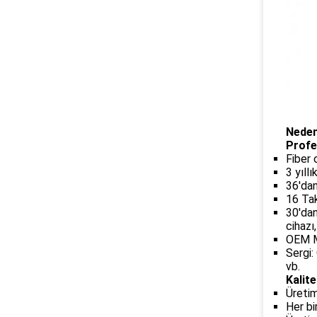
Neden
Profe
Fiber 
3 yıll
36'dan
16 Tak
30'dan
cihazı
OEM Ma
Sergi
vb.
Kalite
Üreti
Her bi