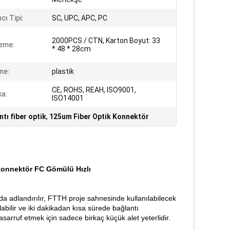
cı Tipi:
SC, UPC, APC, PC
2000PCS / CTN, Karton Boyut: 33
eme:
* 48 * 28cm
me:
plastik
CE, ROHS, REAH, ISO9001,
ka:
ISO14001
tı fiber optik
,
125um Fiber Optik Konnektör
 Konnektör FC Gömülü Hızlı
a adlandırılır, FTTH proje sahnesinde kullanılabilecek
bilir ve iki dakikadan kısa sürede bağlantı
sarruf etmek için sadece birkaç küçük alet yeterlidir.