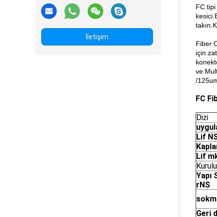
FC tipi
kesici.
takın.
İletişim
Fiber 
için za
konekt
ve Mul
/125um
FC Fi
Dizi
uygul
Lif
N
Kapla
Lif
m
Kurul
Yapı
r
NS
sok
Geri