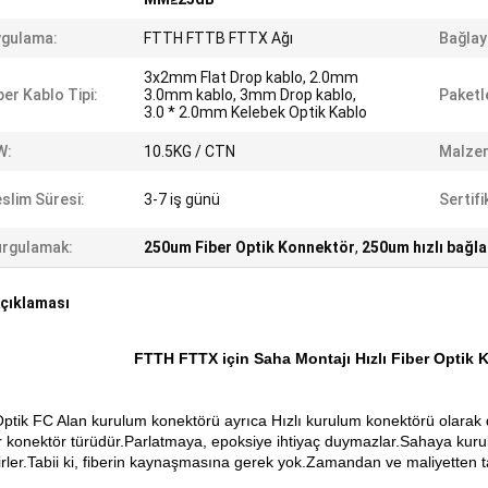
ygulama:
FTTH FTTB FTTX Ağı
Bağlayı
3x2mm Flat Drop kablo, 2.0mm
ber Kablo Tipi:
3.0mm kablo, 3mm Drop kablo,
Paketl
3.0 * 2.0mm Kelebek Optik Kablo
W:
10.5KG / CTN
Malze
slim Süresi:
3-7 iş günü
Sertifi
rgulamak:
250um Fiber Optik Konnektör
,
250um hızlı bağlan
çıklaması
FTTH FTTX için Saha Montajı Hızlı Fiber Optik
Optik FC Alan kurulum konektörü ayrıca Hızlı kurulum konektörü olarak d
ir konektör türüdür.Parlatmaya, epoksiye ihtiyaç duymazlar.Sahaya kurula
irler.Tabii ki, fiberin kaynaşmasına gerek yok.Zamandan ve maliyetten ta