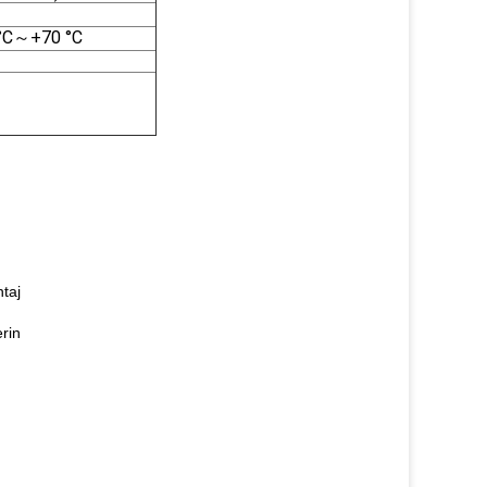
°C～+70 °C
taj
erin