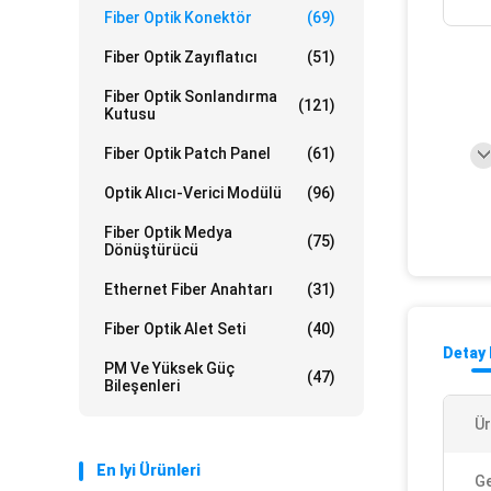
Fiber Optik Konektör
(69)
Fiber Optik Zayıflatıcı
(51)
Fiber Optik Sonlandırma
(121)
Kutusu
Fiber Optik Patch Panel
(61)
Optik Alıcı-Verici Modülü
(96)
Fiber Optik Medya
(75)
Dönüştürücü
Ethernet Fiber Anahtarı
(31)
Fiber Optik Alet Seti
(40)
Detay 
PM Ve Yüksek Güç
(47)
Bileşenleri
Ür
En Iyi Ürünleri
Ge