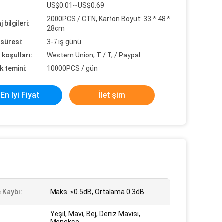
US$0.01~US$0.69
2000PCS / CTN, Karton Boyut: 33 * 48 *
 bilgileri:
28cm
süresi:
3-7 iş günü
koşulları:
Western Union, T / T, / Paypal
k temini:
10000PCS / gün
En Iyi Fiyat
İletişim
 Kaybı:
Maks. ≤0.5dB, Ortalama 0.3dB
Yeşil, Mavi, Bej, Deniz Mavisi,
Menekşe