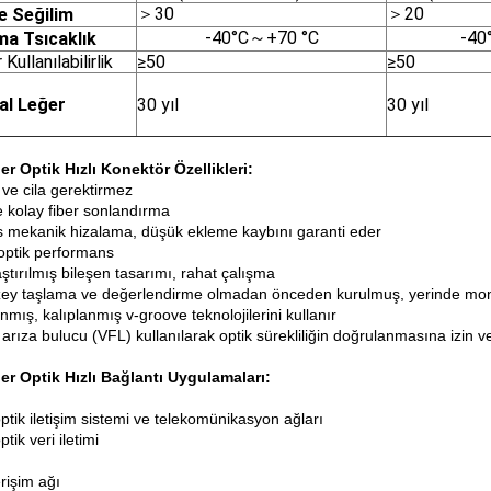
＞30
＞20
me
S
eğilim
-40°C～+70 °C
-40
şma
T
sıcaklık
Kullanılabilirlik
≥50
≥50
al
L
eğer
30 yıl
30 yıl
er Optik Hızlı Konektör Özellikleri:
 ve cila gerektirmez
e kolay fiber sonlandırma
 mekanik hizalama, düşük ekleme kaybını garanti eder
optik performans
ştırılmış bileşen tasarımı, rahat çalışma
ey taşlama ve değerlendirme olmadan önceden kurulmuş, yerinde mon
nmış, kalıplanmış v-groove teknolojilerini kullanır
arıza bulucu (VFL) kullanılarak optik sürekliliğin doğrulanmasına izin v
er Optik Hızlı Bağlantı Uygulamaları:
ptik iletişim sistemi ve telekomünikasyon ağları
ptik veri iletimi
rişim ağı