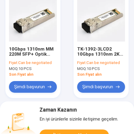
10Gbps 1310nm MM
TK-1392-3LCD2
220M SFP+ Optik
10Gbps 1310nm 2KM
Alıcı Dupleks LC
2km SMF bağlantısı
Fiyat:
Can be negotiated
Fiyat:
Can be negotiated
konektörü
için geçerli SFP+
MOQ:
10 PCS
MOQ:
10 PCS
Optik Alıcı
Son Fiyat alın
Son Fiyat alın
Şimdi başvurun
Şimdi başvurun
Zaman Kazanın
En iyi ürünlerle sizinle iletişime geçelim.