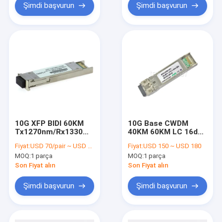
Şimdi başvurun
Şimdi başvurun
10G XFP BIDI 60KM
10G Base CWDM
Tx1270nm/Rx1330
40KM 60KM LC 16dB
SM Optik Alıcı-Verici
20dB EML DFB
Fiyat:
USD 70/pair ~ USD 90/pair
Fiyat:
USD 150 ~ USD 180
Modülü
1270nm 1610nm
MOQ:
1 parça
MOQ:
1 parça
Tx1330nm/Rx1270
10Gbps SFP+ Alıcı-
Verici Modülü
Son Fiyat alın
Son Fiyat alın
Şimdi başvurun
Şimdi başvurun