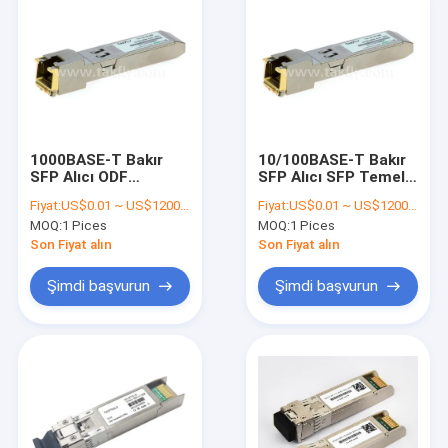
1000BASE-T Bakır
10/100BASE-T Bakır
SFP Alıcı ODF
SFP Alıcı SFP Temelli
kablolama cihazları
Değiştiricileri
Fiyat:
US$0.01 ~ US$1200/PC
Fiyat:
US$0.01 ~ US$1200/PC
için hızlı ve istikrarlı
Destekleyen100BASE-
MOQ:
1 Pices
MOQ:
1 Pices
veri aktarımı
FX Portları APC Poliş
Tipli
Son Fiyat alın
Son Fiyat alın
Şimdi başvurun
Şimdi başvurun
Ev
Ürün:% s
Hakkımızda