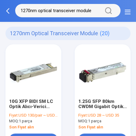
1270nm Optical Transceiver Module
(20)
10G XFP BIDI SM LC
1.25G SFP 80km
Optik Alıcı-Verici
CWDM Gigabit Optik
Modülü 10KM
Alıcı-Verici Modülü
Fiyat:
USD 130/pair ~ USD 180/pair
Fiyat:
USD 28 ~ USD 35
1270nm 1330nm
1270nm 1610nm DFB
MOQ:
1 parça
MOQ:
1 parça
DDMI
Son Fiyat alın
Son Fiyat alın