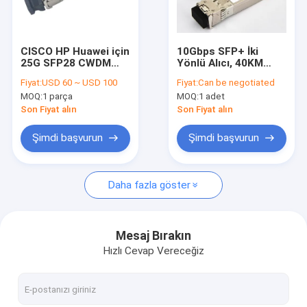
Fabrika turu
Kalite kontrol
CISCO HP Huawei için
10Gbps SFP+ İki
25G SFP28 CWDM
Yönlü Alıcı, 40KM
Bizimle iletişime geçin
20km Alıcı-Verici SFP
Erişim
Fiyat:
USD 60 ~ USD 100
Fiyat:
Can be negotiated
Modülü 1270nm
Tx1270/1330nm /
MOQ:
1 parça
MOQ:
1 adet
1370nm
Rx1330/1270nm
Haberler
Son Fiyat alın
Son Fiyat alın
Şimdi konuşalım.
Şimdi başvurun
Şimdi başvurun
Daha fazla göster
MPO MTP
WDM MUX DEMUX
Mesaj Bırakın
Hızlı Cevap Vereceğiz
Fiber Optik PLC Bölücü
Fiber optik kablo