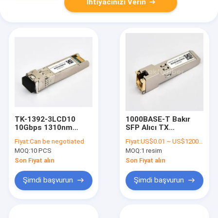
İhtiyacınızı Verin
TK-1392-3LCD10
1000BASE-T Bakır
10Gbps 1310nm
SFP Alıcı TX
10KM SFP+ Optik
Etkinleştirme ve RX
Fiyat:
Can be negotiated
Fiyat:
US$0.01 ~ US$1200/PC
Alıcı
Los/los olmadan
MOQ:
10 PCS
MOQ:
1 resim
CISCO/HP/Huawei/H3C/Juniper/ZTE
işlev
SM Fiber uyumlu
Son Fiyat alın
Son Fiyat alın
Şimdi başvurun
Şimdi başvurun