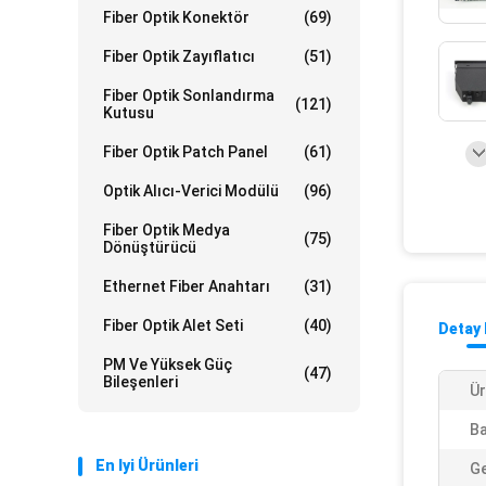
Fiber Optik Konektör
(69)
Fiber Optik Zayıflatıcı
(51)
Fiber Optik Sonlandırma
(121)
Kutusu
Fiber Optik Patch Panel
(61)
Optik Alıcı-Verici Modülü
(96)
Fiber Optik Medya
(75)
Dönüştürücü
Ethernet Fiber Anahtarı
(31)
Fiber Optik Alet Seti
(40)
Detay 
PM Ve Yüksek Güç
(47)
Bileşenleri
Ür
Ba
En Iyi Ürünleri
Ge