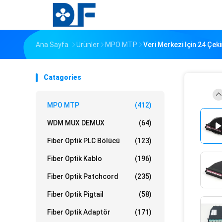
Ana Sayfa
Ürünler
MPO MTP
Veri Merkezi Için 24 Çe
Catagories
MPO MTP
(412)
WDM MUX DEMUX
(64)
Fiber Optik PLC Bölücü
(123)
Fiber Optik Kablo
(196)
Fiber Optik Patchcord
(235)
Fiber Optik Pigtail
(58)
Fiber Optik Adaptör
(171)