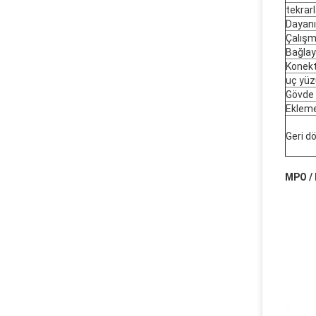
tekrarl
Dayanı
Çalışm
Bağlay
Konekt
uç yüz
Gövde
Ekleme
Geri d
MPO / 