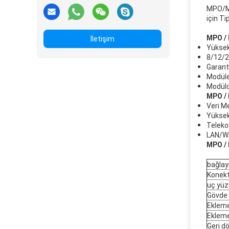
MPO/MT
için Ti
MPO / 
İletişim
Yüksek
8/12/2
Garanti
Modüler
Modülde
MPO / 
Veri Me
Yüksek
Teleko
LAN/WA
MPO / 
bağlay
Konekt
uç yüz
Gövde
Ekleme
Ekleme
Geri d