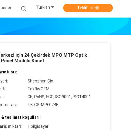
Turkish
berler
Teklif isteği
Merkezi için 24 Çekirdek MPO MTP Optik
 Panel Modülü Kaset
rıntıları:
yeri:
Shenzhen Çin
dı:
Takfly/OEM
ka:
CE, RoHS, FCC, ISO9001, ISO14001
numarası:
TK-CS-MPO-24F
& teslimat koşulları:
ariş miktarı:
1 bilgisayar