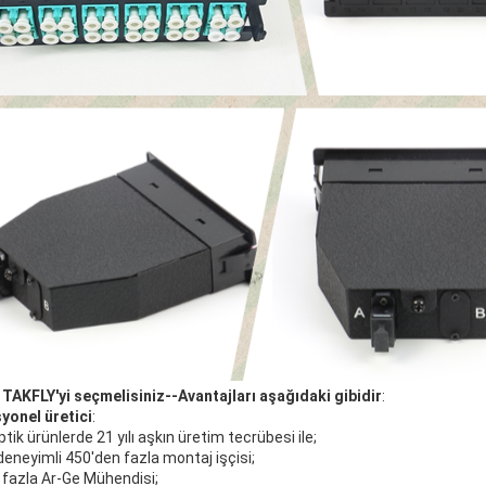
TAKFLY'yi seçmelisiniz--Avantajları aşağıdaki gibidir
:
yonel üretici
:
ptik ürünlerde 21 yılı aşkın üretim tecrübesi ile;
k deneyimli 450'den fazla montaj işçisi;
 fazla Ar-Ge Mühendisi;