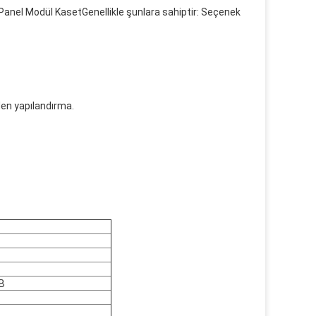
 Panel Modül Kaset
Genellikle şunlara sahiptir: Seçenek
den yapılandırma.
dB