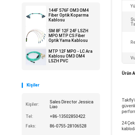
Yü
144F 576F OM3 OM4
Fiber Optik Koparma
Şu
Kablosu
Ta
SM 8F 12F 24F LSZH
MPO MTP CS Fiber
Optik Yama Kablosu
Re
MTP 12F MPO - LC Ara
Kablosu OM3 OM4
Vu
LSZH PVC
Ürün A
Kişiler
Takfly
Sales Director Jessica
Kişiler:
güvenli
Liao
perform
Tel:
+86-13502850422
24 Çek
Faks:
86-0755-28106528
kablod