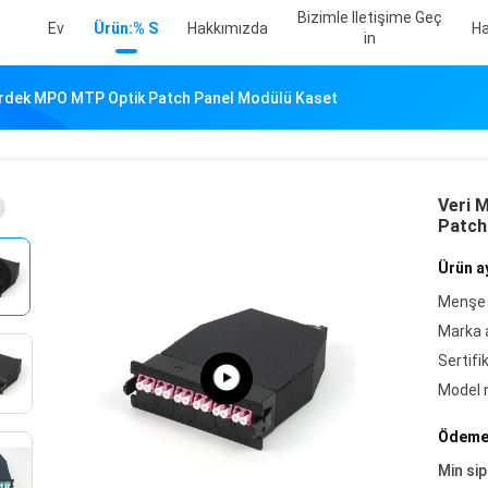
Bizimle Iletişime Geç
Ev
Ürün:% S
Hakkımızda
Ha
In
kirdek MPO MTP Optik Patch Panel Modülü Kaset
Veri 
Patch
Ürün ay
Menşe 
Marka a
Sertifi
Model 
Ödeme 
Min sip