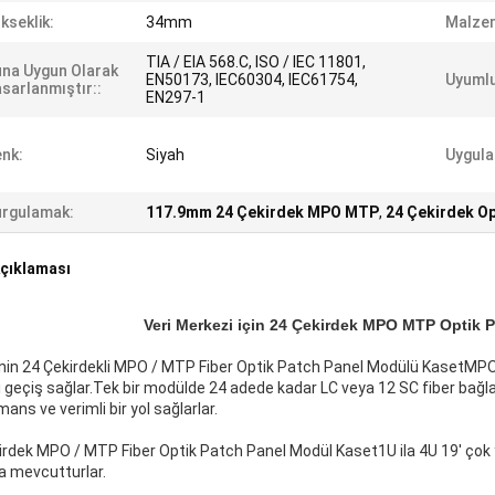
kseklik:
34mm
Malze
TIA / EIA 568.C, ISO / IEC 11801,
na Uygun Olarak
EN50173, IEC60304, IEC61754,
Uyumlu
sarlanmıştır::
EN297-1
nk:
Siyah
Uygul
rgulamak:
117.9mm 24 Çekirdek MPO MTP
,
24 Çekirdek Op
çıklaması
Veri Merkezi için 24 Çekirdek MPO MTP Optik 
'nin 24 Çekirdekli MPO / MTP Fiber Optik Patch Panel Modülü Kaset
MPO/
 geçiş sağlar.Tek bir modülde 24 adede kadar LC veya 12 SC fiber bağlant
ans ve verimli bir yol sağlarlar.
irdek MPO / MTP Fiber Optik Patch Panel Modül Kaset
1U ila 4U 19' ço
a mevcutturlar.