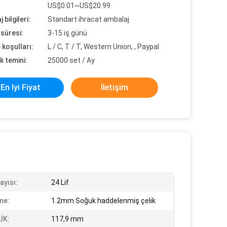
US$0.01~US$20.99
 bilgileri:
Standart ihracat ambalaj
süresi:
3-15 iş günü
koşulları:
L / C, T / T, Western Union, , Paypal
k temini:
25000 set / Ay
En Iyi Fiyat
İletişim
ayısı:
24 Lif
me:
1.2mm Soğuk haddelenmiş çelik
İK:
117,9 mm