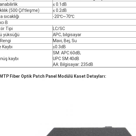
anabilirlik
≤ 0.1dB
klılık (500 Çiftleşme)
≤ 0.2dB
a sıcaklığı
-20℃~70℃
ıcı B
ör Tipi
LC/SC
ü yüksüğü
APC, bilgisayar
 Rengi
Mavi, Bej, Su
 Kaybı
≤0.3dB
SM: APC:60dB;
önüş kaybı
UPC SM:40dB
AA: Bilgisayar: 235dB
MTP Fiber Optik Patch Panel Modülü Kaset Detayları: