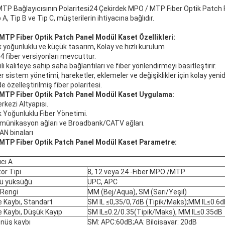
P Bağlayıcısının Polaritesi
24 Çekirdek MPO / MTP Fiber Optik Patch
p A, Tip B ve Tip C, müşterilerin ihtiyacına bağlıdır.
MTP Fiber Optik Patch Panel Modül Kaset
Özellikleri:
 yoğunluklu ve küçük tasarım, Kolay ve hızlı kurulum
4 fiber versiyonları mevcuttur.
li kaliteye sahip saha bağlantıları ve fiber yönlendirmeyi basitleştirir.
 sistem yönetimi, hareketler, eklemeler ve değişiklikler için kolay yeni
 özelleştirilmiş fiber polaritesi.
MTP Fiber Optik Patch Panel Modül Kaset
Uygulama:
rkezi Altyapısı.
 Yoğunluklu Fiber Yönetimi.
münikasyon ağları ve Broadbank/CATV ağları.
N binaları
MTP Fiber Optik Patch Panel Modül Kaset
Parametre:
ıcı A
ör Tipi
8, 12 veya 24 -Fiber MPO /MTP
ü yüksüğü
UPC, APC
 Rengi
MM (Bej/Aqua), SM (Sarı/Yeşil)
 Kaybı, Standart
SM IL ≤0,35/0,7dB (Tipik/Maks);MM IL≤0.6
 Kaybı, Düşük Kayıp
SM IL≤0.2/0.35(Tipik/Maks), MM IL≤0.35dB
önüş kaybı
SM: APC:60dB;AA: Bilgisayar: 20dB