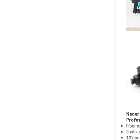
Neden 
Profes
Fiber o
3 yıllı
10'dan