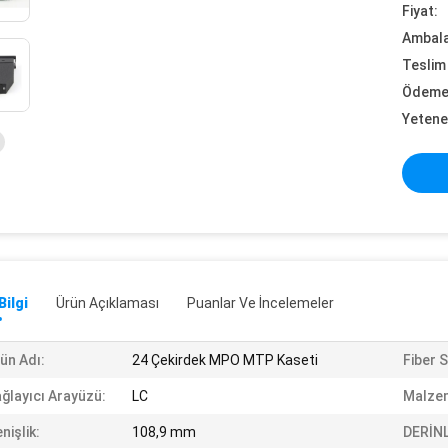
Fiyat:
Ambalaj
Teslim 
Ödeme 
Yetene
Bilgi
Ürün Açıklaması
Puanlar Ve İncelemeler
ün Adı:
24 Çekirdek MPO MTP Kaseti
Fiber S
ğlayıcı Arayüzü:
LC
Malze
nişlik:
108,9 mm
DERİNL