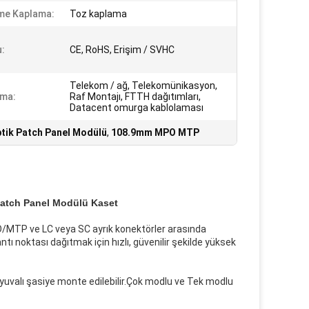
me Kaplama:
Toz kaplama
:
CE, RoHS, Erişim / SVHC
Telekom / ağ, Telekomünikasyon,
ama:
Raf Montajı, FTTH dağıtımları,
Datacent omurga kablolaması
tik Patch Panel Modülü
,
108.9mm MPO MTP
Patch Panel Modülü Kaset
MTP ve LC veya SC ayrık konektörler arasında
ı noktası dağıtmak için hızlı, güvenilir şekilde yüksek
k yuvalı şasiye monte edilebilir.Çok modlu ve Tek modlu