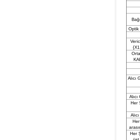
Bağı
Optik
Veri
{X1
Ort
KAP
Alıcı 
Alıcı
Her 
Alıcı
Her
arası
Her Ş
üst