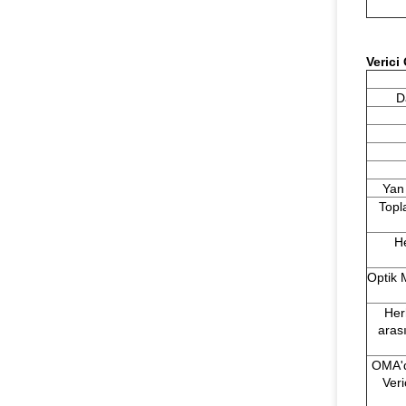
Verici
O
D
Yan
Topl
H
Optik 
Her
aras
OMA'd
Veri