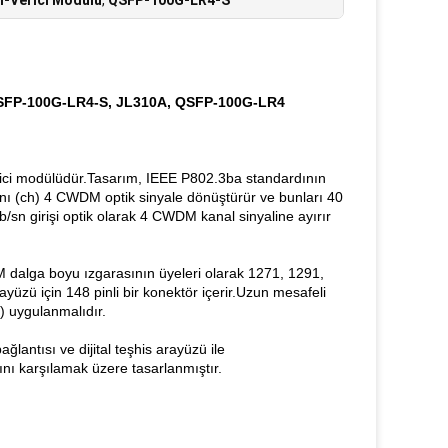
ı-Verici Modülü
,
QSFP-100G-LR4-S
QSFP-100G-LR4-S, JL310A, QSFP-100G-LR4
rici modülüdür.Tasarım, IEEE P802.3ba standardının
ını (ch) 4 CWDM optik sinyale dönüştürür ve bunları 40
Gb/sn girişi optik olarak 4 CWDM kanal sinyaline ayırır
dalga boyu ızgarasının üyeleri olarak 1271, 1291,
ayüzü için 148 pinli bir konektör içerir.Uzun mesafeli
) uygulanmalıdır.
antısı ve dijital teşhis arayüzü ile
rını karşılamak üzere tasarlanmıştır.