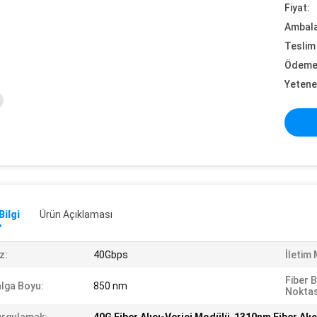
Fiyat:
Ambalaj
Teslim 
Ödeme 
Yetene
Bilgi
Ürün Açıklaması
z:
40Gbps
İletim
Fiber 
lga Boyu:
850 nm
Noktas