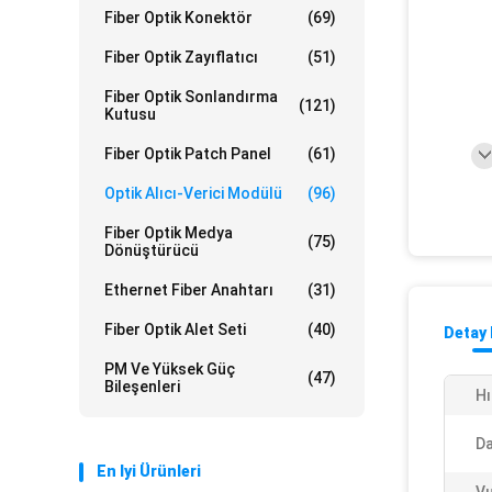
Fiber Optik Konektör
(69)
Fiber Optik Zayıflatıcı
(51)
Fiber Optik Sonlandırma
(121)
Kutusu
Fiber Optik Patch Panel
(61)
Optik Alıcı-Verici Modülü
(96)
Fiber Optik Medya
(75)
Dönüştürücü
Ethernet Fiber Anahtarı
(31)
Fiber Optik Alet Seti
(40)
Detay 
PM Ve Yüksek Güç
(47)
Bileşenleri
Hı
Da
En Iyi Ürünleri