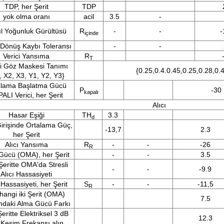
TDP, her Şerit
TDP
yok olma oranı
acil
3.5
-
l Yoğunluk Gürültüsü
R
-
-
-
içinde
 Dönüş Kaybı Toleransı
-
-
Verici Yansıma
R
T
ci Göz Maskesi Tanımı
{0.25,0.4.0.45,0.25,0.28,0.4
, X2, X3, Y1, Y2, Y3}
alama Başlatma Gücü
P
-30
kapalı
ALI Verici, her Şerit
Alıcı
Hasar Eşiği
TH
3.3
d
Girişinde Ortalama Güç,
-13,7
2.3
her Şerit
Alıcı Yansıma
R
-
-
-26
R
 Gücü (OMA), her Şerit
-
-
3.5
Şeritte OMA'da Stresli
-
-
-9.9
Alıcı Hassasiyeti
 Hassasiyeti, her Şerit
S
-
-
-11,5
R
hangi iki Şerit (OMA)
7.5
ndaki Alma Gücü Farkı
eritte Elektriksel 3 dB
12.3
 Kesim Frekansı alın