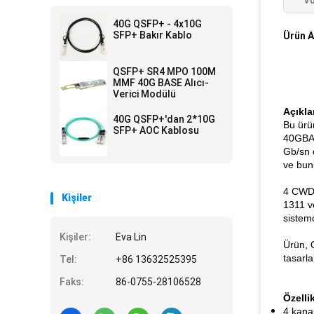
Vu
40G QSFP+ - 4x10G
SFP+ Bakır Kablo
Ürün A
QSFP+ SR4 MPO 100M
MMF 40G BASE Alıcı-
Verici Modülü
Açıkl
40G QSFP+'dan 2*10G
Bu ürü
SFP+ AOC Kablosu
40GBAS
Gb/sn o
ve bunl
4 CWDM
Kişiler
1311 ve
sistem
Kişiler:
Eva Lin
Ürün, 
tasarla
Tel:
+86 13632525395
Faks:
86-0755-28106528
Özellik
4 kanal