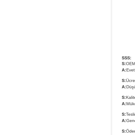
SSS:
S:
OEM 
A:
Evet
S:
Ücre
A:
Düşü
S:
Kalit
A:
Müke
S:
Tesl
A:
Gene
S:
Ödem