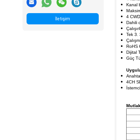
Kanal 
Maksim
4 CWDM
İletişim
Dahili 
Çalışır
Tek 3.
Çalışm
RoHS 6
Dijita
Güç Tü
Uygul
Anahtar
4CH S
İstemc
Mutla