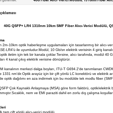
rgulamak:
40G Fiber Alıcı-Verici Modülü
,
1310nm Fiber Alıc
çıklaması
40G QSFP+ LR4 1310nm 10km SMF Fiber Alıcı-Verici Modülü, 
ama
n 2m-10km optik haberleşme uygulamaları için tasarlanmış bir alıcı-ve
E-LR4'ü ile uyumludur.Modül, 10 Gb/sn elektrik verisinin 4 giriş kanal
ptik iletim için tek bir kanala çoklar.Tersine, alıcı tarafında, modül 40 
arı 4 kanal çıkış elektrik verisine dönüştürür.
 kanalının merkezi dalga boyları, ITU-T G694.2'de tanımlanan CWDM 
 1331 nm'dir.Optik arayüz için bir çift yönlü LC konektörü ve elektrik ar
de optik dağılımı en aza indirmek için bu modülde tek modlu fiber (SMF
QSFP Çok Kaynaklı Anlaşmaya (MSA) göre form faktörü, optik/elektrik bağl
nmıştır.Sıcaklık, nem ve EMI paraziti dahil en zorlu dış çalışma koşulla
leri
lı tam çift yönlü alıcı-verici modülü