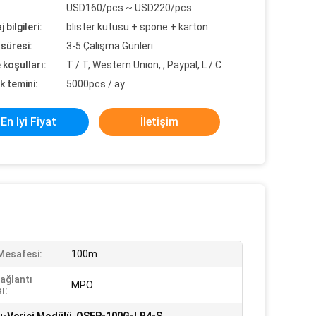
USD160/pcs ~ USD220/pcs
 bilgileri:
blister kutusu + spone + karton
süresi:
3-5 Çalışma Günleri
koşulları:
T / T, Western Union, , Paypal, L / C
k temini:
5000pcs / ay
En Iyi Fiyat
İletişim
 Mesafesi:
100m
Bağlantı
MPO
ı: