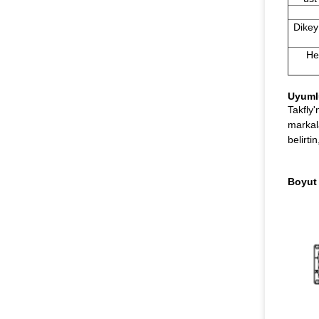
Dikey
He
Uyuml
Takfly'
markala
belirti
Boyut