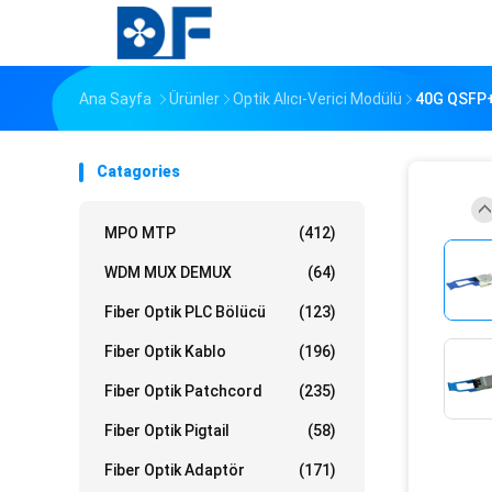
Ana Sayfa
Ürünler
Optik Alıcı-Verici Modülü
40G QSFP+
Catagories
MPO MTP
(412)
WDM MUX DEMUX
(64)
Fiber Optik PLC Bölücü
(123)
Fiber Optik Kablo
(196)
Fiber Optik Patchcord
(235)
Fiber Optik Pigtail
(58)
Fiber Optik Adaptör
(171)