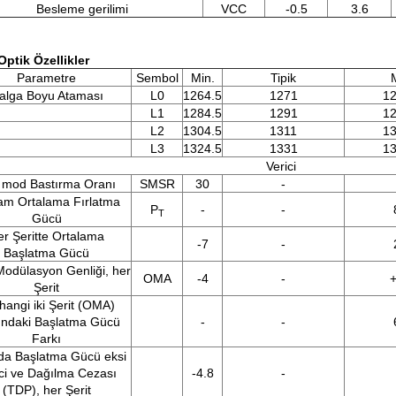
Besleme gerilimi
VCC
-0.5
3.6
ptik Özellikler
Parametre
Sembol
Min.
Tipik
alga Boyu Ataması
L0
1264.5
1271
12
L1
1284.5
1291
12
L2
1304.5
1311
13
L3
1324.5
1331
13
Verici
 mod Bastırma Oranı
SMSR
30
-
am Ortalama Fırlatma
P
-
-
T
Gücü
er Şeritte Ortalama
-7
-
Başlatma Gücü
Modülasyon Genliği, her
OMA
-4
-
+
Şerit
hangi iki Şerit (OMA)
ındaki Başlatma Gücü
-
-
Farkı
a Başlatma Gücü eksi
ci ve Dağılma Cezası
-4.8
-
(TDP), her Şerit