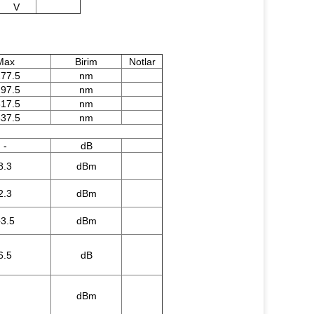
V
Max
Birim
Notlar
77.5
nm
97.5
nm
17.5
nm
37.5
nm
-
dB
8.3
dBm
2.3
dBm
3.5
dBm
6.5
dB
dBm