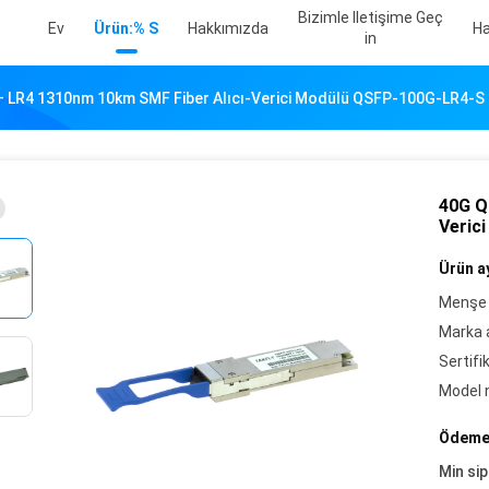
Bizimle Iletişime Geç
Ev
Ürün:% S
Hakkımızda
Ha
In
 LR4 1310nm 10km SMF Fiber Alıcı-Verici Modülü QSFP-100G-LR4-S
40G Q
Veric
Ürün ay
Menşe 
Marka a
Sertifi
Model 
Ödeme 
Min sip