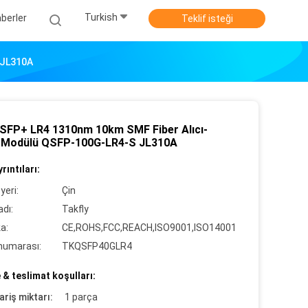
Turkish
berler
Teklif isteği
 JL310A
SFP+ LR4 1310nm 10km SMF Fiber Alıcı-
i Modülü QSFP-100G-LR4-S JL310A
rıntıları:
yeri:
Çin
dı:
Takfly
ka:
CE,ROHS,FCC,REACH,ISO9001,ISO14001
numarası:
TKQSFP40GLR4
& teslimat koşulları:
ariş miktarı:
1 parça