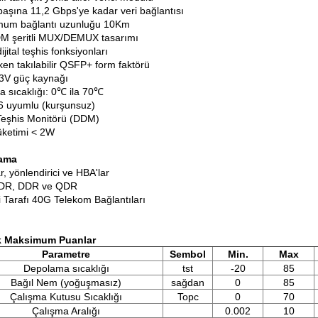
başına 11,2 Gbps'ye kadar veri bağlantısı
um bağlantı uzunluğu 10Km
 şeritli MUX/DEMUX tasarımı
dijital teşhis fonksiyonları
ken takılabilir QSFP+ form faktörü
 3V güç kaynağı
a sıcaklığı: 0℃ ila 70℃
 uyumlu (kurşunsuz)
l Teşhis Monitörü (DDM)
ketimi < 2W
ama
, yönlendirici ve HBA'lar
DR, DDR ve QDR
i Tarafı 40G Telekom Bağlantıları
k Maksimum Puanlar
Parametre
Sembol
Min.
Max
Depolama sıcaklığı
tst
-20
85
Bağıl Nem (yoğuşmasız)
sağdan
0
85
Çalışma Kutusu Sıcaklığı
Topc
0
70
Çalışma Aralığı
0.002
10