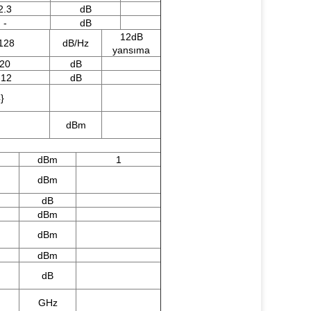
2.3
dB
-
dB
12dB
128
dB/Hz
yansıma
20
dB
-12
dB
}
dBm
dBm
1
dBm
dB
dBm
dBm
dBm
dB
GHz