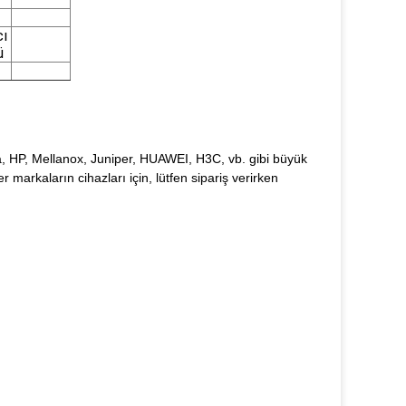
cı
ü
rista, HP, Mellanox, Juniper, HUAWEI, H3C, vb. gibi büyük
r markaların cihazları için, lütfen sipariş verirken