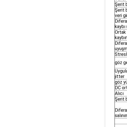
Şerit 
Şerit 
veri gi
Difera
kaybı 
Ortak
kaybın
Difera
uyuşm
Stresl
göz ge
Uygul
jitter
göz yü
DC or
Alıcı
Şerit 
Difera
salını