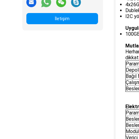
4x26G 
Dublek
I2C y
İletişim
Uygu
100GB
Mutla
Herhan
dikkat
Param
Depol
Bağıl
Çalış
Besle
Elektr
Param
Besle
Besle
Modül
Verici