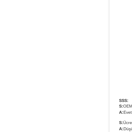
SSS:
S:
OEM 
A:
Evet
S:
Ücre
A:
Düşü