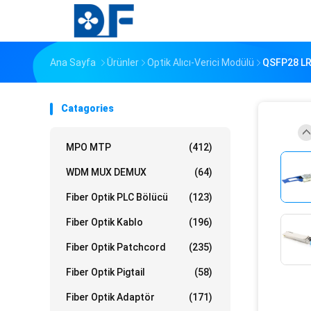
Ana Sayfa
Ürünler
Optik Alıcı-Verici Modülü
QSFP28 LR
Catagories
MPO MTP
(412)
WDM MUX DEMUX
(64)
Fiber Optik PLC Bölücü
(123)
Fiber Optik Kablo
(196)
Fiber Optik Patchcord
(235)
Fiber Optik Pigtail
(58)
Fiber Optik Adaptör
(171)