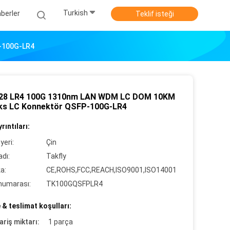
Turkish
berler
Teklif isteği
-100G-LR4
28 LR4 100G 1310nm LAN WDM LC DOM 10KM
ks LC Konnektör QSFP-100G-LR4
rıntıları:
yeri:
Çin
dı:
Takfly
ka:
CE,ROHS,FCC,REACH,ISO9001,ISO14001
numarası:
TK100GQSFPLR4
& teslimat koşulları:
ariş miktarı:
1 parça