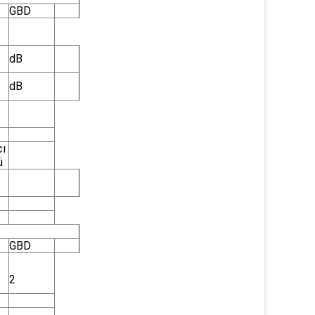
GBD
dB
dB
cı
ü
GBD
2