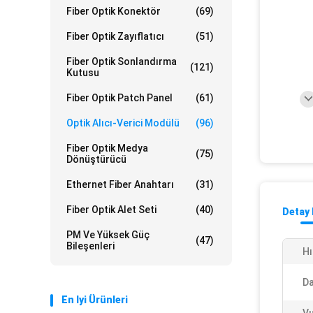
Fiber Optik Konektör
(69)
Fiber Optik Zayıflatıcı
(51)
Fiber Optik Sonlandırma
(121)
Kutusu
Fiber Optik Patch Panel
(61)
Optik Alıcı-Verici Modülü
(96)
Fiber Optik Medya
(75)
Dönüştürücü
Ethernet Fiber Anahtarı
(31)
Fiber Optik Alet Seti
(40)
Detay 
PM Ve Yüksek Güç
(47)
Bileşenleri
Hı
Da
En Iyi Ürünleri