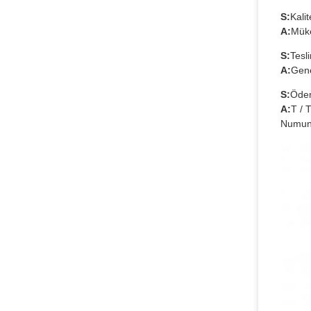
S:
Kalit
A:
Müke
S:
Tesl
A:
Gene
S:
Ödem
A:
T / 
Numune