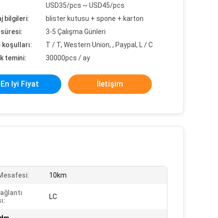
USD35/pcs ~ USD45/pcs
 bilgileri:
blister kutusu + spone + karton
süresi:
3-5 Çalışma Günleri
koşulları:
T / T, Western Union, , Paypal, L / C
k temini:
30000pcs / ay
En Iyi Fiyat
İletişim
 Mesafesi:
10km
Bağlantı
LC
ı: