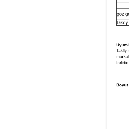
göz ge
Dikey
Uyuml
Takfly'
markala
belirti
Boyut