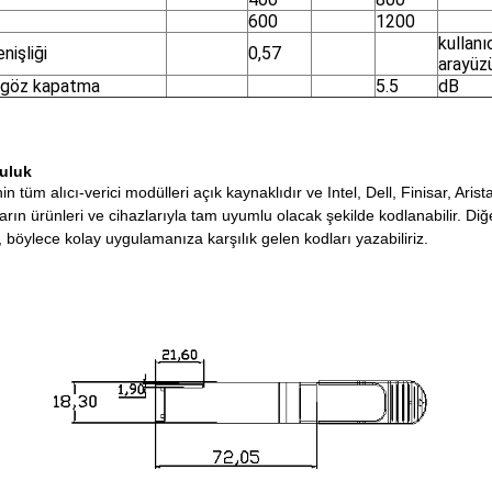
600
1200
kullanı
nişliği
0,57
arayüz
 göz kapatma
5.5
dB
uluk
nin tüm alıcı-verici modülleri açık kaynaklıdır ve Intel, Dell, Finisar, A
rın ürünleri ve cihazlarıyla tam uyumlu olacak şekilde kodlanabilir.
Diğe
n, böylece kolay uygulamanıza karşılık gelen kodları yazabiliriz.