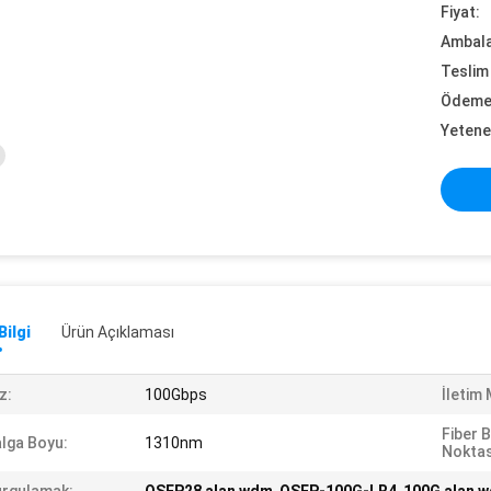
Fiyat:
Ambalaj
Teslim 
Ödeme 
Yetene
Bilgi
Ürün Açıklaması
z:
100Gbps
İletim
Fiber 
lga Boyu:
1310nm
Noktas