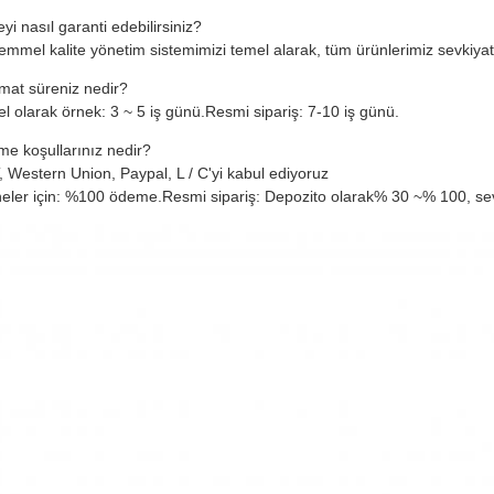
eyi nasıl garanti edebilirsiniz?
mmel kalite yönetim sistemimizi temel alarak, tüm ürünlerimiz sevkiyat
imat süreniz nedir?
l olarak örnek: 3 ~ 5 iş günü.Resmi sipariş: 7-10 iş günü.
e koşullarınız nedir?
T, Western Union, Paypal, L / C'yi kabul ediyoruz
ler için: %100 ödeme.Resmi sipariş: Depozito olarak% 30 ~% 100, se