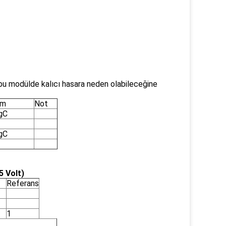
bu modülde kalıcı hasara neden olabileceğine
im
Not
gC
gC
5 Volt)
Referans
1