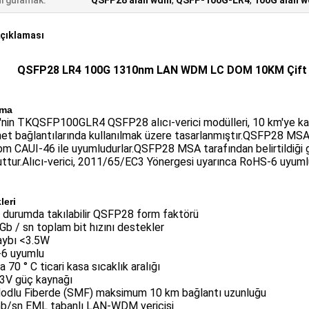
rgulamak:
QSFP28 alan wdm
,
QSFP-100G-LR4
,
100G alan 
çıklaması
QSFP28 LR4 100G 1310nm LAN WDM LC DOM 10KM Çift 
ama
'nin TKQSFP100GLR4 QSFP28 alıcı-verici modülleri, 10 km'ye kad
net bağlantılarında kullanılmak üzere tasarlanmıştır.QSFP28 M
m CAUI-46 ile uyumludurlar.QSFP28 MSA tarafından belirtildiği gibi, 
tur.Alıcı-verici, 2011/65/EC3 Yönergesi uyarınca RoHS-6 uyuml
leri
r durumda takılabilir QSFP28 form faktörü
Gb / sn toplam bit hızını destekler
aybı <3.5W
6 uyumlu
la 70 ° C ticari kasa sıcaklık aralığı
,3V güç kaynağı
odlu Fiberde (SMF) maksimum 10 km bağlantı uzunluğu
b/sn EML tabanlı LAN-WDM vericisi