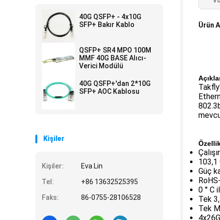
Vu
40G QSFP+ - 4x10G
SFP+ Bakır Kablo
Ürün A
QSFP+ SR4 MPO 100M
MMF 40G BASE Alıcı-
Verici Modülü
Açıkl
40G QSFP+'dan 2*10G
Takfly
SFP+ AOC Kablosu
Ether
802.3b
mevcut
Kişiler
Özellik
Çalışı
103,1 
Kişiler:
Eva Lin
Güç k
RoHS-
Tel:
+86 13632525395
0 ° C i
Faks:
86-0755-28106528
Tek 3
Tek M
4x26G