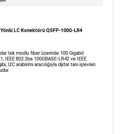
wdm
Yönlü LC Konektörü QSFP-100G-LR4
ar tek modlu fiber üzerinde 100 Gigabit
SA1, IEEE 802.3ba 100GBASE-LR42 ve IEEE
I2C arabirimi aracılığıyla dijital tanı işlevleri
udur.