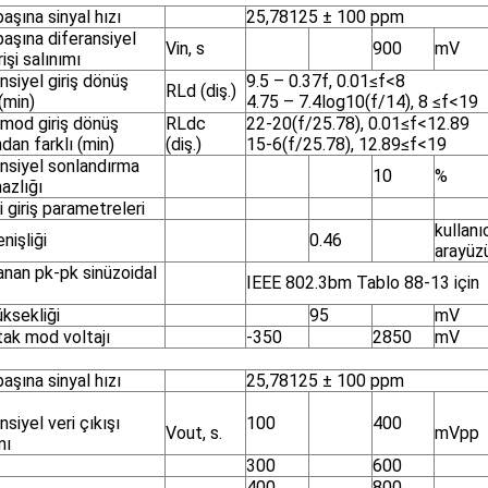
başına sinyal hızı
25,78125 ± 100 ppm
başına diferansiyel
Vin, s
900
mV
rişi salınımı
nsiyel giriş dönüş
9.5 – 0.37f, 0.01≤f<8
RLd (diş.)
(min)
4.75 – 7.4log10(f/14), 8 ≤f<19
 mod giriş dönüş
RLdc
22-20(f/25.78), 0.01≤f<12.89
dan farklı (min)
(diş.)
15-6(f/25.78), 12.89≤f<19
nsiyel sonlandırma
10
%
azlığı
i giriş parametreleri
kullanı
nişliği
0.46
arayüz
anan pk-pk sinüzoidal
IEEE 802.3bm Tablo 88-13 için
ksekliği
95
mV
tak mod voltajı
-350
2850
mV
başına sinyal hızı
25,78125 ± 100 ppm
nsiyel veri çıkışı
100
400
Vout, s.
mVpp
mı
300
600
400
800