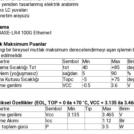
yeniden tasarlanmış elektrik arabirimi
s LC yuvaları
önetim arayüzü
lama
ASE-LR4 100G Ethernet
k Maksimum Puanlar
gi bir bireysel mutlak maksimum derecelendirmeyi aşan işlemin 
 edilmelidir.
etre
Sembol
Min.
Max
Bir
ama Sıcaklığı Tst
tst
40
+85
de
 Nem (yoğuşmasız)
sağdan
5
90
%
ma Kutusu Sıcaklığı
Topc
-5
+75
de
me gerilimi
VCC
-0.5
3.6
V
iksel Özellikler (EOL, TOP = 0 ila +70 °C, VCC = 3.135 ila 3.46
etre
Sembol
Min.
Tip
Max
Birim
me gerilimi
Vcc
3.135
3.465
V
me Akımı
Icc
1.12
Bir
 toplam gücü
P
3.5
W