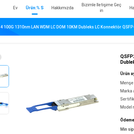
Bizimle Iletişime Geç
Ev
Ürün:% S
Hakkımızda
Ha
In
4 100G 1310nm LAN WDM LC DOM 10KM Dubleks LC Konnektör QSFP
QSFP
Duble
Ürün ay
Menşe 
Marka a
Sertifi
Model 
Ödeme 
Min sip