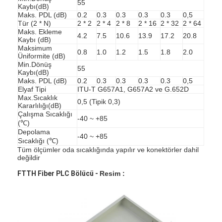
55
Kaybı(dB)
Maks. PDL (dB)
0.2
0.3
0.3
0.3
0.3
0,5
Tür (2 * N)
2 * 2
2 * 4
2 * 8
2 * 16
2 * 32
2 * 64
Maks. Ekleme
4.2
7.5
10.6
13.9
17.2
20.8
Kaybı (dB)
Maksimum
0.8
1.0
1.2
1.5
1.8
2.0
Üniformite (dB)
Min.Dönüş
55
Kaybı(dB)
Maks. PDL (dB)
0.2
0.3
0.3
0.3
0.3
0,5
Elyaf Tipi
ITU-T G657A1, G657A2 ve G.652D
Max.Sıcaklık
0,5 (Tipik 0,3)
Kararlılığı(dB)
Çalışma Sıcaklığı
-40 ~ +85
(℃)
Depolama
-40 ~ +85
Sıcaklığı (℃)
Tüm ölçümler oda sıcaklığında yapılır ve konektörler dahil
değildir
Ev
FTTH Fiber PLC Bölücü -
Resim :
Ürün:% s
Hakkımızda