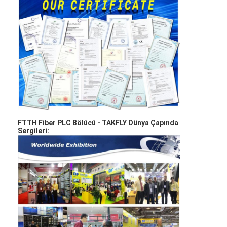
Fiber Optik Patchcord
Fiber optik pigtail
fiber optik adaptör
fiber optik konektör
fiber optik zayıflatıcı
Fiber Optik Sonlandırma Kutusu
FTTH Fiber PLC Bölücü -
TAKFLY Dünya Çapında
Sergileri:
Fiber optik patch panel
Optik Alıcı-Verici Modülü
Fiber Optik Medya Dönüştürücü
Ethernet Fiber Anahtarı