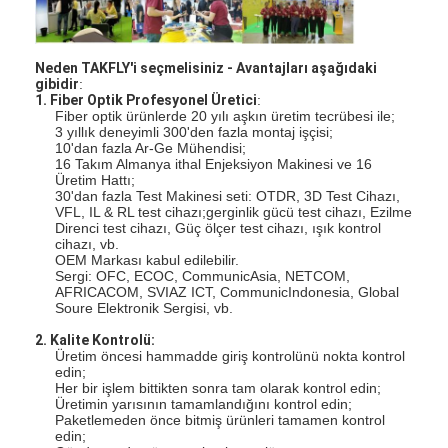
Fiber Optik Alet Seti
PM ve Yüksek Güç Bileşenleri
Neden TAKFLY'i seçmelisiniz - Avantajları aşağıdaki
gibidir
:
1. Fiber Optik Profesyonel Üretici
:
Fiber optik ürünlerde 20 yılı aşkın üretim tecrübesi ile;
3 yıllık deneyimli 300'den fazla montaj işçisi;
10'dan fazla Ar-Ge Mühendisi;
16 Takım Almanya ithal Enjeksiyon Makinesi ve 16
Üretim Hattı;
30'dan fazla Test Makinesi seti: OTDR, 3D Test Cihazı,
VFL, IL & RL test cihazı;gerginlik gücü test cihazı, Ezilme
Direnci test cihazı, Güç ölçer test cihazı, ışık kontrol
cihazı, vb.
OEM Markası kabul edilebilir.
Sergi: OFC, ECOC, CommunicAsia, NETCOM,
AFRICACOM, SVIAZ ICT, CommunicIndonesia, Global
Soure Elektronik Sergisi, vb.
2. Kalite Kontrolü:
Üretim öncesi hammadde giriş kontrolünü nokta kontrol
edin;
Her bir işlem bittikten sonra tam olarak kontrol edin;
Üretimin yarısının tamamlandığını kontrol edin;
Paketlemeden önce bitmiş ürünleri tamamen kontrol
edin;