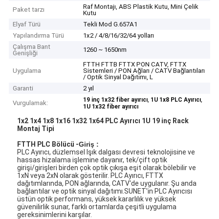
Raf Montajı, ABS Plastik Kutu, Mini Çelik
Paket tarzı
Kutu
Elyaf Türü
Tekli Mod G.657A1
Yapılandırma Türü
1x2 / 4/8/16/32/64 yolları
Çalışma Bant
1260 ~ 1650nm
Genişliği
FTTH FTTB FTTX PON CATV, FTTX
Uygulama
Sistemleri / PON Ağları / CATV Bağlantıları
/ Optik Sinyal Dağıtımı, L
Garanti
2 yıl
,
,
19 inç 1x32 fiber ayırıcı
1U 1x8 PLC Ayırıcı
Vurgulamak:
1U 1x32 fiber ayırıcı
1x2 1x4 1x8 1x16 1x32 1x64 PLC Ayırıcı 1U 19 inç Rack
Montaj Tipi
FTTH PLC Bölücü -
Giriş :
PLC Ayırıcı, düzlemsel Işık dalgası devresi teknolojisine ve
hassas hizalama işlemine dayanır, tek/çift optik
girişi/girişleri birden çok optik çıkışa eşit olarak bölebilir ve
1xN veya 2xN olarak gösterilir. PLC Ayırıcı, FTTX
dağıtımlarında, PON ağlarında, CATV'de uygulanır. Şu anda
bağlantılar ve optik sinyal dağıtımı.SUNET'in PLC Ayırıcısı
üstün optik performans, yüksek kararlılık ve yüksek
güvenilirlik sunar, farklı ortamlarda çeşitli uygulama
gereksinimlerini karşılar.