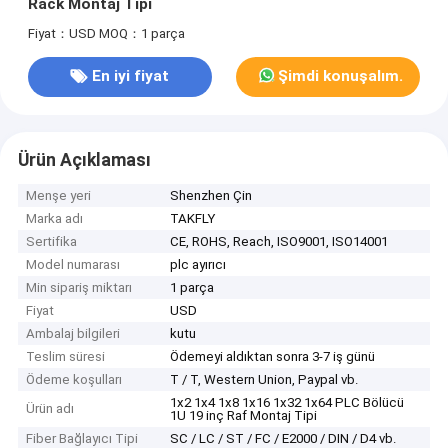
Rack Montaj Tipi
Fiyat：USD
MOQ：1 parça
En iyi fiyat
Şimdi konuşalım.
Ürün Açıklaması
Menşe yeri
Shenzhen Çin
Marka adı
TAKFLY
Sertifika
CE, ROHS, Reach, ISO9001, ISO14001
Model numarası
plc ayırıcı
Min sipariş miktarı
1 parça
Fiyat
USD
Ambalaj bilgileri
kutu
Teslim süresi
Ödemeyi aldıktan sonra 3-7 iş günü
Ödeme koşulları
T / T, Western Union, Paypal vb.
1x2 1x4 1x8 1x16 1x32 1x64 PLC Bölücü
Ürün adı
1U 19 inç Raf Montaj Tipi
Fiber Bağlayıcı Tipi
SC / LC / ST / FC / E2000 / DIN / D4 vb.