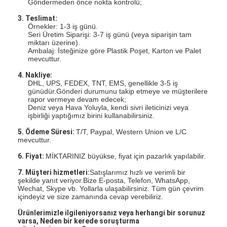
Göndermeden önce nokta kontrolü;
3. Teslimat:
Örnekler: 1-3 iş günü.
Seri Üretim Siparişi: 3-7 iş günü (veya siparişin tam
miktarı üzerine).
Ambalaj: İsteğinize göre Plastik Poşet, Karton ve Palet
mevcuttur.
4. Nakliye:
DHL, UPS, FEDEX, TNT, EMS, genellikle 3-5 iş
günüdür.Gönderi durumunu takip etmeye ve müşterilere
rapor vermeye devam edecek;
Deniz veya Hava Yoluyla, kendi sivri ileticinizi veya
işbirliği yaptığımız birini kullanabilirsiniz.
5. Ödeme Süresi:
T/T, Paypal, Western Union ve L/C
mevcuttur.
6. Fiyat:
MİKTARINIZ büyükse, fiyat için pazarlık yapılabilir.
7. Müşteri hizmetleri:
Satışlarımız hızlı ve verimli bir
şekilde yanıt veriyor.Bize E-posta, Telefon, WhatsApp,
Wechat, Skype vb. Yollarla ulaşabilirsiniz. Tüm gün çevrim
içindeyiz ve size zamanında cevap verebiliriz.
Ürünlerimizle ilgileniyorsanız
veya herhangi bir sorunuz
varsa,
Neden bir kerede soruşturma