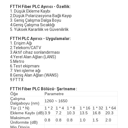
FTTH Fiber PLC Ayırıcı - Özellik:
1. Düşük Ekleme Kaybı
2.Düşük Polarizasyona Bağlı Kayıp
3. Geniş Çalışma Dalga Boyu
4.Geniş Çalışma Sıcaklığı
5. Yüksek Kararlılık ve Güvenilirlik
FTTH PLC Ayırıcı - Uygulamalar:
1. Erişim Ağı
2.Telekom/CATV
3.Aktif cihaz sonlandırması
4.Yerel Alan Ağları (LANS)
5.Metro
6.Test ekipmanı
7. Veri işleme ağı
8.Geniş Alan Ağları (WANS)
9.FTTX
FTTH Fiber PLC Bölücü-
Şartname :
Öğe
Parametre
Çalışma
1260 ~ 1650
Dalgaboyu (nm)
Tür (1 * N)
1 * 2
1 * 4
1 * 8
1 * 16
1 * 32
1 * 64
Ekleme Kaybı (dB)
3.9
7.2
10.3
13.5
16.8
20.3
Maksimum
0.8
0.8
0.8
1.0
1.5
2.0
Üniformite (dB)
Min.Dönüş