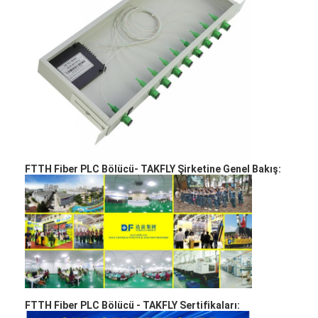
Fabrika turu
Kalite kontrol
Bizimle iletişime geçin
Haberler
Şimdi konuşalım.
FTTH Fiber PLC Bölücü
-
TAKFLY Şirketine Genel Bakış:
MPO MTP
WDM MUX DEMUX
Fiber Optik PLC Bölücü
Fiber optik kablo
FTTH Fiber PLC Bölücü -
TAKFLY Sertifikaları: