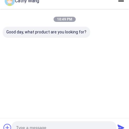
Cathy Wang
10:49 PM
Good day, what product are you looking for?
Blok tipi PLC ayırıcı
Rack Mount Fiber
Raf Montajlı F
1*2,1*4,1*8,1*16,1*32,1*64
Optic PLC Splitter |
Optik PLC Ayırı
Fiber Optic Signal
PON ve FTTH İ
Distribution For
Fiber Optik Si
Huge Selection &
Dağıtımı
En iyi fiyat
En iyi fiyat
En iyi fiy
Great Prices
Ana sayfa
Hakkımızda
Desktop Site
Site Haritası
Gizlilik Politikası
Kalite
MPO MTP
Çin fabrikası.Copyright © 2026 TAKFLY
COMMUNICATIONS CO., LTD.. All Rights Reserved.